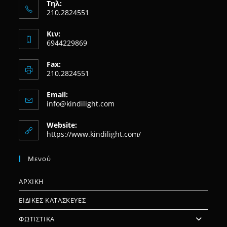
Τηλ:
210.2824551
Κιν:
6944229869
Fax:
210.2824551
Email:
Opens
info@kindilight.com
in
your
Website:
application
https://www.kindilight.com/
Μενού
ΑΡΧΙΚΗ
ΕΙΔΙΚΕΣ ΚΑΤΑΣΚΕΥΕΣ
ΦΩΤΙΣΤΙΚΑ