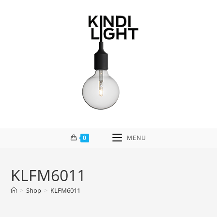
Skip
to
content
0
MENU
KLFM6011
>
Shop
>
KLFM6011