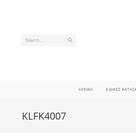
Skip
to
content
Submit
Search...
search
ΑΡΧΙΚΗ
ΕΙΔΙΚΕΣ ΚΑΤΑΣ
KLFK4007