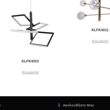
KLFK4011
Κρεμαστά
KLFK4023
Κρεμαστά
ύ
Ακολουθήστε Μας