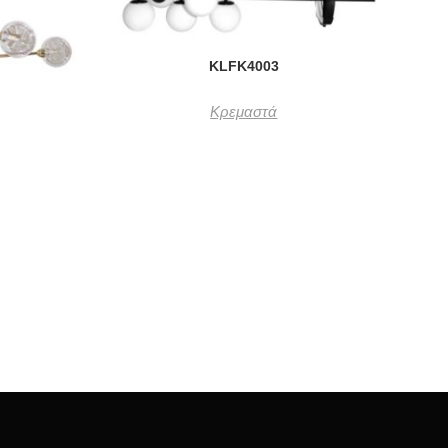
KLFK4003
Κρεμαστά