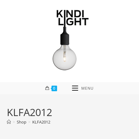
Skip
to
content
0
MENU
KLFA2012
>
Shop
>
KLFA2012