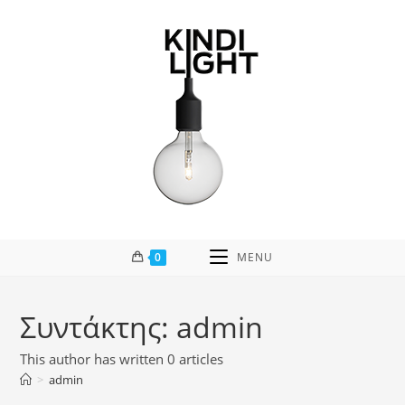
Skip
to
content
0
MENU
Συντάκτης:
admin
This author has written 0 articles
>
admin