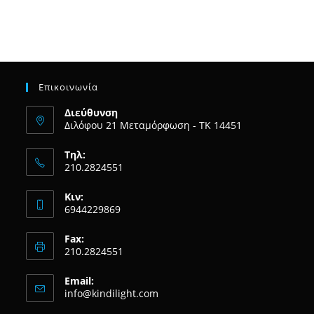
Επικοινωνία
Διεύθυνση
Διλόφου 21 Μεταμόρφωση - ΤΚ 14451
Τηλ:
210.2824551
Κιν:
6944229869
Fax:
210.2824551
Email:
Opens
info@kindilight.com
in